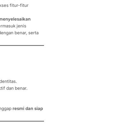
es fitur-fitur
menyelesaikan
termasuk jenis
dengan benar, serta
entitas.
if dan benar.
anggap
resmi dan siap