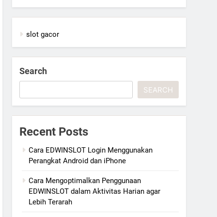
slot gacor
Search
SEARCH
Recent Posts
Cara EDWINSLOT Login Menggunakan
Perangkat Android dan iPhone
Cara Mengoptimalkan Penggunaan
EDWINSLOT dalam Aktivitas Harian agar
Lebih Terarah