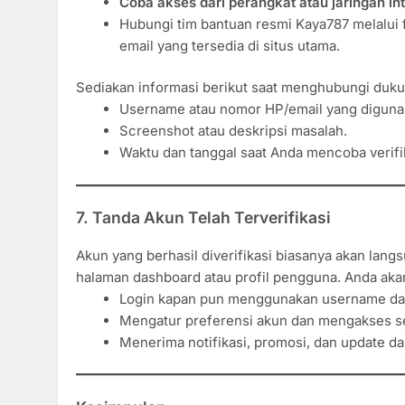
Coba akses dari perangkat atau jaringan in
Hubungi tim bantuan resmi Kaya787 melalui fi
email yang tersedia di situs utama.
Sediakan informasi berikut saat menghubungi duk
Username atau nomor HP/email yang digunaka
Screenshot atau deskripsi masalah.
Waktu dan tanggal saat Anda mencoba verifi
7. Tanda Akun Telah Terverifikasi
Akun yang berhasil diverifikasi biasanya akan lang
halaman dashboard atau profil pengguna. Anda akan
Login kapan pun menggunakan username da
Mengatur preferensi akun dan mengakses se
Menerima notifikasi, promosi, dan update dar