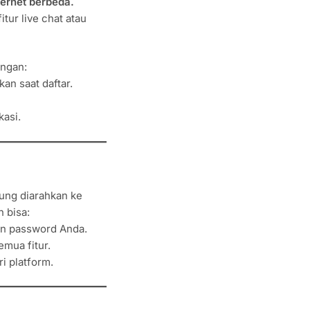
ternet berbeda.
tur live chat atau
ungan:
n saat daftar.
kasi.
sung diarahkan ke
 bisa:
n password Anda.
mua fitur.
i platform.