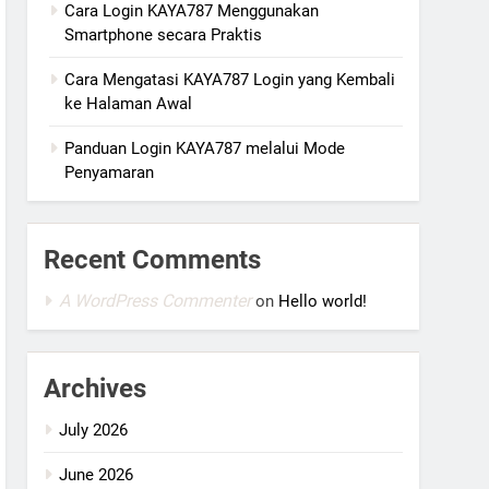
Cara Login KAYA787 Menggunakan
Smartphone secara Praktis
Cara Mengatasi KAYA787 Login yang Kembali
ke Halaman Awal
Panduan Login KAYA787 melalui Mode
Penyamaran
Recent Comments
A WordPress Commenter
on
Hello world!
Archives
July 2026
June 2026