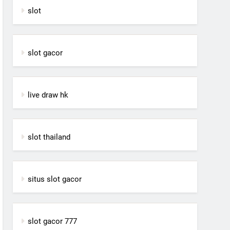
slot
slot gacor
live draw hk
slot thailand
situs slot gacor
slot gacor 777