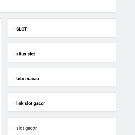
SLOT
situs slot
toto macau
link slot gacor
slot gacor