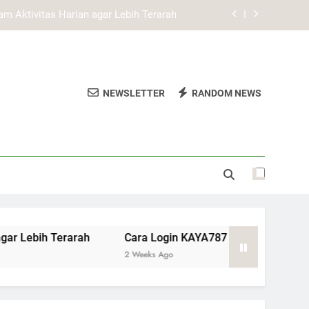
Aktivitas Harian agar Lebih Terarah
nggunakan Smartphone secara Praktis
 Login yang Kembali ke Halaman Awal
NEWSLETTER
RANDOM NEWS
nakan Perangkat Android dan iPhone
Aktivitas Harian agar Lebih Terarah
g Lebih Baik.
nggunakan Smartphone secara Praktis
 Login yang Kembali ke Halaman Awal
erarah
Cara Login KAYA787 Menggunakan Smartphone s
2 Weeks Ago