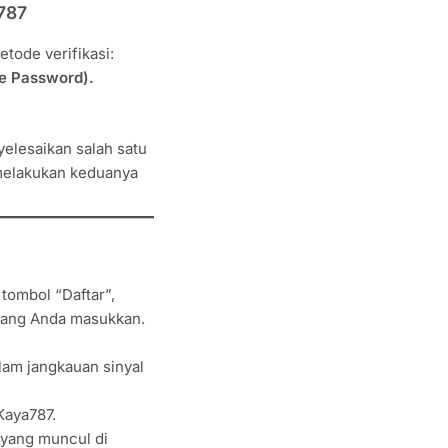
a787
ode verifikasi:
e Password).
elesaikan salah satu
k melakukan keduanya
 tombol “Daftar”,
ang Anda masukkan.
lam jangkauan sinyal
Kaya787.
 yang muncul di