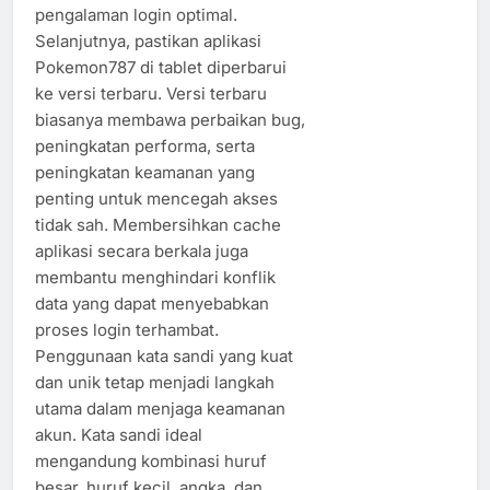
pengalaman login optimal.
Selanjutnya, pastikan aplikasi
Pokemon787 di tablet diperbarui
ke versi terbaru. Versi terbaru
biasanya membawa perbaikan bug,
peningkatan performa, serta
peningkatan keamanan yang
penting untuk mencegah akses
tidak sah. Membersihkan cache
aplikasi secara berkala juga
membantu menghindari konflik
data yang dapat menyebabkan
proses login terhambat.
Penggunaan kata sandi yang kuat
dan unik tetap menjadi langkah
utama dalam menjaga keamanan
akun. Kata sandi ideal
mengandung kombinasi huruf
besar, huruf kecil, angka, dan