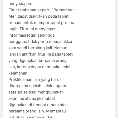
penyadapan.
Fitur tambahan seperti “Remember
Me” dapat diaktifkan pada tablet
pribadi untuk mempercepat proses
login. Fitur ini menyimpan
informasi login sehingga
pengguna tidak perlu memasukkan
kata sandi berulang kali. Namun,
jangan aktifkan fitur ini pada tablet
yang digunakan bersama orang
lain, karena dapat membuka celah
keamanan.
Praktik aman lain yang harus
diterapkan adalah selalu logout
setelah selesai menggunakan
akun, terutama jika tablet
digunakan di tempat umum atau
bersama orang lain. Memantau
notifikasi keamanan dari