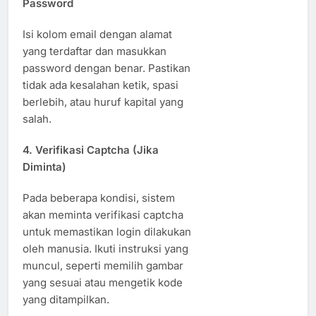
Password
Isi kolom email dengan alamat
yang terdaftar dan masukkan
password dengan benar. Pastikan
tidak ada kesalahan ketik, spasi
berlebih, atau huruf kapital yang
salah.
4. Verifikasi Captcha (Jika
Diminta)
Pada beberapa kondisi, sistem
akan meminta verifikasi captcha
untuk memastikan login dilakukan
oleh manusia. Ikuti instruksi yang
muncul, seperti memilih gambar
yang sesuai atau mengetik kode
yang ditampilkan.