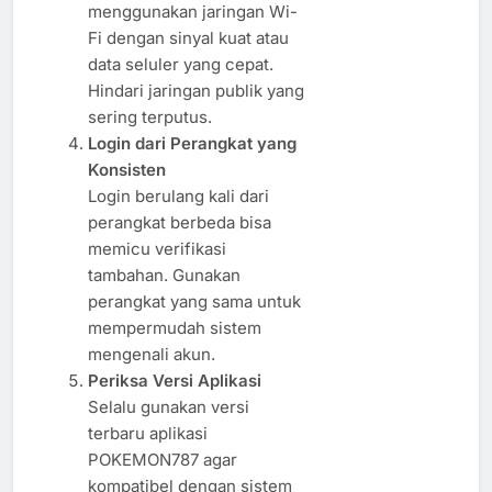
menggunakan jaringan Wi-
Fi dengan sinyal kuat atau
data seluler yang cepat.
Hindari jaringan publik yang
sering terputus.
Login dari Perangkat yang
Konsisten
Login berulang kali dari
perangkat berbeda bisa
memicu verifikasi
tambahan. Gunakan
perangkat yang sama untuk
mempermudah sistem
mengenali akun.
Periksa Versi Aplikasi
Selalu gunakan versi
terbaru aplikasi
POKEMON787 agar
kompatibel dengan sistem