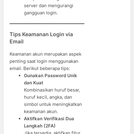
server dan mengurangi
gangguan login.
Tips Keamanan Login via
Email
Keamanan akun merupakan aspek
penting saat login menggunakan
email. Berikut beberapa tips:
Gunakan Password Unik
dan Kuat
Kombinasikan huruf besar,
huruf kecil, angka, dan
simbol untuk meningkatkan
keamanan akun.
Aktifkan Verifikasi Dua
Langkah (2FA)
Jika tersedia, aktifkan fitur