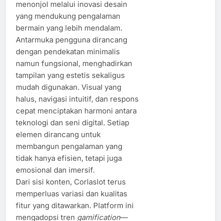
menonjol melalui inovasi desain
yang mendukung pengalaman
bermain yang lebih mendalam.
Antarmuka pengguna dirancang
dengan pendekatan minimalis
namun fungsional, menghadirkan
tampilan yang estetis sekaligus
mudah digunakan. Visual yang
halus, navigasi intuitif, dan respons
cepat menciptakan harmoni antara
teknologi dan seni digital. Setiap
elemen dirancang untuk
membangun pengalaman yang
tidak hanya efisien, tetapi juga
emosional dan imersif.
Dari sisi konten, Corlaslot terus
memperluas variasi dan kualitas
fitur yang ditawarkan. Platform ini
mengadopsi tren
gamification
—