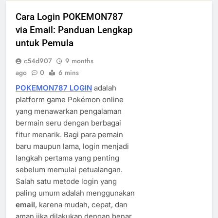
Cara Login POKEMON787
via Email: Panduan Lengkap
untuk Pemula
c54d907
9 months
ago
0
6 mins
POKEMON787 LOGIN
adalah
platform game Pokémon online
yang menawarkan pengalaman
bermain seru dengan berbagai
fitur menarik. Bagi para pemain
baru maupun lama, login menjadi
langkah pertama yang penting
sebelum memulai petualangan.
Salah satu metode login yang
paling umum adalah menggunakan
email
, karena mudah, cepat, dan
aman jika dilakukan dengan benar.