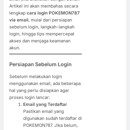
Artikel ini akan membahas secara
lengkap
cara login POKEMON787
via email
, mulai dari persiapan
sebelum login, langkah-langkah
login, hingga tips mempercepat
akses dan menjaga keamanan
akun.
Persiapan Sebelum Login
Sebelum melakukan login
menggunakan email, ada beberapa
hal yang perlu disiapkan agar
proses login lancar:
Email yang Terdaftar
Pastikan email yang
digunakan sudah terdaftar di
POKEMON787. Jika belum,