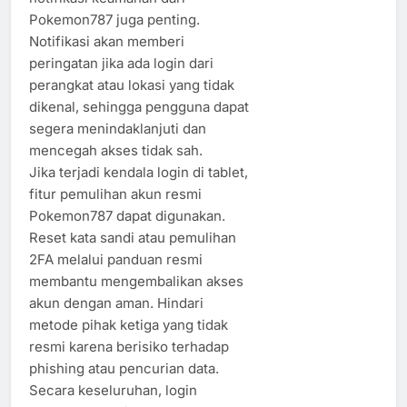
Pokemon787 juga penting.
Notifikasi akan memberi
peringatan jika ada login dari
perangkat atau lokasi yang tidak
dikenal, sehingga pengguna dapat
segera menindaklanjuti dan
mencegah akses tidak sah.
Jika terjadi kendala login di tablet,
fitur pemulihan akun resmi
Pokemon787 dapat digunakan.
Reset kata sandi atau pemulihan
2FA melalui panduan resmi
membantu mengembalikan akses
akun dengan aman. Hindari
metode pihak ketiga yang tidak
resmi karena berisiko terhadap
phishing atau pencurian data.
Secara keseluruhan, login