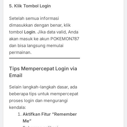
5. Klik Tombol Login
Setelah semua informasi
dimasukkan dengan benar, klik
tombol
Login
. Jika data valid, Anda
akan masuk ke akun POKEMON787
dan bisa langsung memulai
permainan.
Tips Mempercepat Login via
Email
Selain langkah-langkah dasar, ada
beberapa tips untuk mempercepat
proses login dan mengurangi
kendala:
Aktifkan Fitur “Remember
Me”