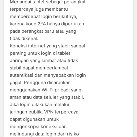
Menandai tablet sebagai perangkat
terpercaya juga membantu
mempercepat login berikutnya,
karena kode 2FA hanya diperlukan
pada perangkat baru atau yang
tidak dikenal.
Koneksi internet yang stabil sangat
penting untuk login di tablet.
Jaringan yang lambat atau tidak
stabil dapat memperlambat
autentikasi dan menyebabkan login
gagal. Pengguna disarankan
menggunakan Wi-Fi pribadi yang
aman atau data seluler yang stabil.
Jika login dilakukan melalui
jaringan publik, VPN terpercaya
dapat digunakan untuk
mengenkripsi koneksi dan
melindungi data login dari risiko